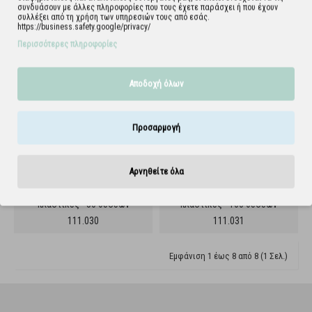
Θήκες αντικειμενοφόρων
Θήκες αντικειμενοφόρων
συνδυάσουν με άλλες πληροφορίες που τους έχετε παράσχει ή που έχουν
πλαστικές - 12 θέσεων
πλαστικές - 25 θέσεων
συλλέξει από τη χρήση των υπηρεσιών τους από εσάς.
https://business.safety.google/privacy/
111.028
111.029
Περισσότερες πληροφορίες
Αποδοχή όλων
Προσαρμογή
Αρνηθείτε όλα
Θήκες αντικειμενοφόρων
Θήκες αντικειμενοφόρων
πλαστικές - 50 θέσεων
πλαστικές - 100 θέσεων
111.030
111.031
Εμφάνιση 1 έως 8 από 8 (1 Σελ.)