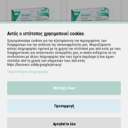
Αυτός ο ιστότοπος χρησιμοποιεί cookies.
Χρησιμοποιούμε cookies για την εξατομίκευση του περιεχομένου, των
διαφημίσεων και την ανάλυση της επισκεψιμότητάς μας. Μοιραζόμαστε
επίσης πληροφορίες σχετικά με τη χρήση του ιστότοπού μας από εσάς με τους
διαφημιστικούς και αναλυτικούς συνεργάτες μας, οι οποίοι ενδέχεται να τις
3M Durapore Επιδεσμική
3M Durapore Επιδεσμική
συνδυάσουν με άλλες πληροφορίες που τους έχετε παράσχει ή που έχουν
ταινία μεταξωτή 5cm x 9,1m
ταινία μεταξωτή 7,5cm x
συλλέξει από τη χρήση των υπηρεσιών τους από εσάς.
9,1m
https://business.safety.google/privacy/
120.013
120.014
Περισσότερες πληροφορίες
Εμφάνιση 1 έως 4 από 4 (1 Σελ.)
Αποδοχή όλων
Προσαρμογή
Αρνηθείτε όλα