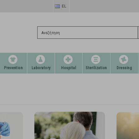
EL
Prevention
Laboratory
Hospital
Sterilization
Dressing