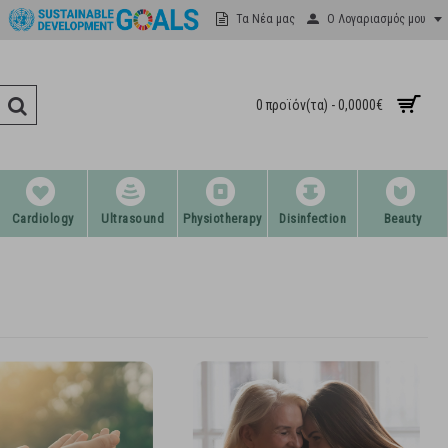
Ο Λογαριασμός μου
Τα Νέα μας
0 προϊόν(τα) - 0,0000€
Cardiology
Ultrasound
Physiotherapy
Disinfection
Beauty