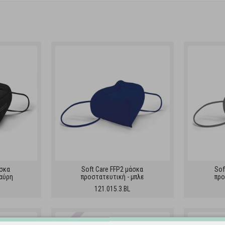
άσκα
Soft Care FFP2 μάσκα
Sof
μαύρη
προστατευτική - μπλε
προ
121.015.3.BL