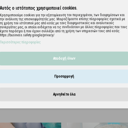
Αυτός ο ιστότοπος χρησιμοποιεί cookies.
Χρησιμοποιούμε cookies για την εξατομίκευση του περιεχομένου, των διαφημίσεων και
την ανάλυση της επισκεψιμότητάς μας. Μοιραζόμαστε επίσης πληροφορίες σχετικά με
τη χρήση του ιστότοπού μας από εσάς με τους διαφημιστικούς και αναλυτικούς
συνεργάτες μας, οι οποίοι ενδέχεται να τις συνδυάσουν με άλλες πληροφορίες που τους
έχετε παράσχει ή που έχουν συλλέξει από τη χρήση των υπηρεσιών τους από εσάς.
https://business.safety.google/privacy/
Περισσότερες πληροφορίες
Αποδοχή όλων
κή μάσκα
Soft Care FFP2 παιδική μάσκα
Sof
μπλε
προστατευτική - ροζ
προ
121.015.5.P
Προσαρμογή
Αρνηθείτε όλα