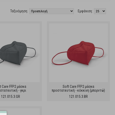
Ταξινόμηση:
Εμφάνιση:
t Care FFP2 μάσκα
Soft Care FFP2 μάσκα
στατευτική - γκρι
προστατευτική - κόκκινη (μπορντώ)
121.015.3.GR
121.015.3.BR