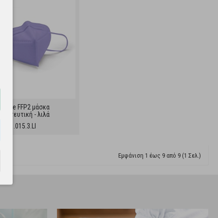
t Care FFP2 μάσκα
στατευτική - λιλά
121.015.3.LI
Εμφάνιση 1 έως 9 από 9 (1 Σελ.)