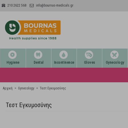
210 2622 568
info@bournas-medicals.gr
Hygiene
Dental
Incontinence
Gloves
Gynecology
Αρχική
Gynecology
Τεστ Εγκυμοσύνης
Τεστ Εγκυμοσύνης