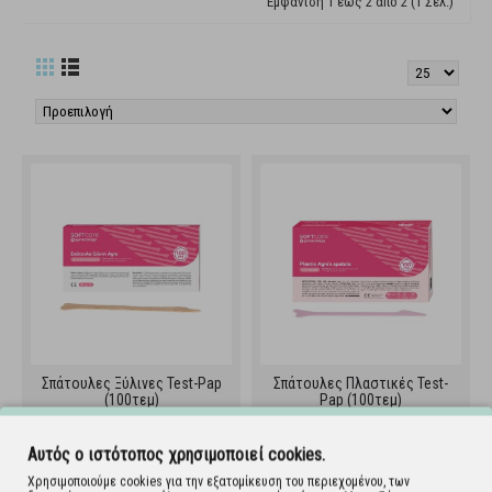
Εμφάνιση 1 έως 2 από 2 (1 Σελ.)
Σπάτουλες Ξύλινες Test-Pap
Σπάτουλες Πλαστικές Test-
(100τεμ)
Pap (100τεμ)
100.008.IS
100.009.IS
Αυτός ο ιστότοπος χρησιμοποιεί cookies.
Χρησιμοποιούμε cookies για την εξατομίκευση του περιεχομένου, των
Εμφάνιση 1 έως 2 από 2 (1 Σελ.)