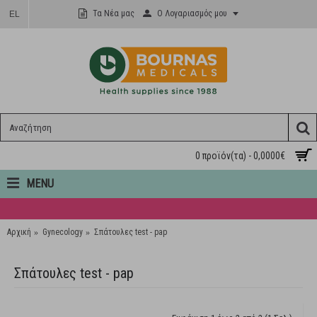
Ο Λογαριασμός μου
Τα Νέα μας
EL
0 προϊόν(τα) - 0,0000€
MENU
Αρχική
Gynecology
Σπάτουλες test - pap
Σπάτουλες test - pap