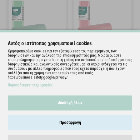
Αυτός ο ιστότοπος χρησιμοποιεί cookies.
Χρησιμοποιούμε cookies για την εξατομίκευση του περιεχομένου, των
διαφημίσεων και την ανάλυση της επισκεψιμότητάς μας. Μοιραζόμαστε
Οδοντ. Πετσέτα σε ρολό
Οδοντ. Πετσέτα σε ρολό
επίσης πληροφορίες σχετικά με τη χρήση του ιστότοπού μας από εσάς με τους
Soft Care 29 x 38cm πράσινη
Soft Care 29 x 38cm ροζ (132
διαφημιστικούς και αναλυτικούς συνεργάτες μας, οι οποίοι ενδέχεται να τις
συνδυάσουν με άλλες πληροφορίες που τους έχετε παράσχει ή που έχουν
(132 τεμ)
τεμ)
συλλέξει από τη χρήση των υπηρεσιών τους από εσάς.
108.061.SG
108.061.SP
https://business.safety.google/privacy/
Περισσότερες πληροφορίες
Αποδοχή όλων
Προσαρμογή