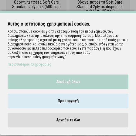
Oδοντ. πετσέτα Soft Care
Oδοντ. πετσέτα Soft Care
Standard 2ply μωβ (500 τεμ)
Standard 2ply με dispenser
μωβ (4 x 125 τεμ)
109.083.PU
108.082.PU
Αυτός ο ιστότοπος χρησιμοποιεί cookies.
Χρησιμοποιούμε cookies για την εξατομίκευση του περιεχομένου, των
διαφημίσεων και την ανάλυση της επισκεψιμότητάς μας. Μοιραζόμαστε
επίσης πληροφορίες σχετικά με τη χρήση του ιστότοπού μας από εσάς με τους
διαφημιστικούς και αναλυτικούς συνεργάτες μας, οι οποίοι ενδέχεται να τις
συνδυάσουν με άλλες πληροφορίες που τους έχετε παράσχει ή που έχουν
συλλέξει από τη χρήση των υπηρεσιών τους από εσάς.
https://business.safety.google/privacy/
Περισσότερες πληροφορίες
Αποδοχή όλων
Oδοντ. πετσέτα Soft Care
Oδοντ. πετσέτα Soft Care
Standard 2ply λαχανί (500
Standard 2ply με dispenser
τεμ)
λαχανί (4 x 125 τεμ)
Προσαρμογή
109.083.LG
108.082.LG
Αρνηθείτε όλα