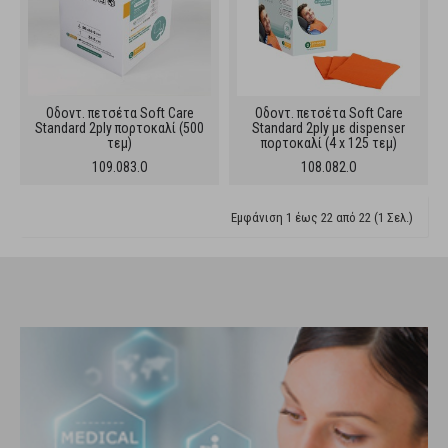
Oδοντ. πετσέτα Soft Care
Oδοντ. πετσέτα Soft Care
Standard 2ply πορτοκαλί (500
Standard 2ply με dispenser
τεμ)
πορτοκαλί (4 x 125 τεμ)
109.083.O
108.082.O
Εμφάνιση 1 έως 22 από 22 (1 Σελ.)