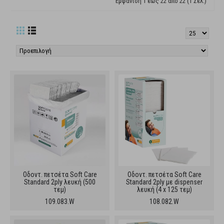
Εμφάνιση 1 έως 22 από 22 (1 Σελ.)
Oδοντ. πετσέτα Soft Care
Oδοντ. πετσέτα Soft Care
Standard 2ply λευκή (500
Standard 2ply με dispenser
τεμ)
λευκή (4 x 125 τεμ)
109.083.W
108.082.W