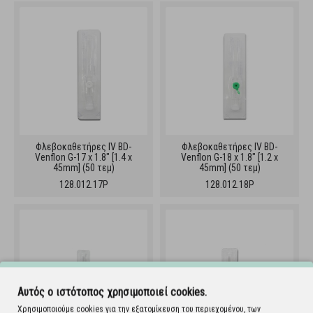
Φλεβοκαθετήρες IV BD-
Φλεβοκαθετήρες IV BD-
Venflon G-17 x 1.8" [1.4 x
Venflon G-18 x 1.8" [1.2 x
45mm] (50 τεμ)
45mm] (50 τεμ)
128.012.17P
128.012.18P
Αυτός ο ιστότοπος χρησιμοποιεί cookies.
Χρησιμοποιούμε cookies για την εξατομίκευση του περιεχομένου, των