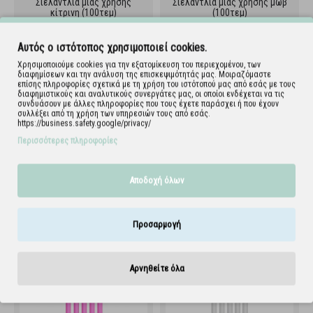
Σιελαντλία μιας χρήσης
Σιελαντλία μιας χρήσης μωβ
κίτρινη (100τεμ)
(100τεμ)
134.001.Y
134.001.PU
Αυτός ο ιστότοπος χρησιμοποιεί cookies.
Χρησιμοποιούμε cookies για την εξατομίκευση του περιεχομένου, των
διαφημίσεων και την ανάλυση της επισκεψιμότητάς μας. Μοιραζόμαστε
επίσης πληροφορίες σχετικά με τη χρήση του ιστότοπού μας από εσάς με τους
διαφημιστικούς και αναλυτικούς συνεργάτες μας, οι οποίοι ενδέχεται να τις
συνδυάσουν με άλλες πληροφορίες που τους έχετε παράσχει ή που έχουν
συλλέξει από τη χρήση των υπηρεσιών τους από εσάς.
https://business.safety.google/privacy/
Περισσότερες πληροφορίες
Αποδοχή όλων
Σιελαντλία μιας χρήσης
Σιελαντλία μιας χρήσης
μπορντό (100τεμ)
πορτοκαλί (100τεμ)
134.001.BR
134.001.O
Προσαρμογή
Αρνηθείτε όλα