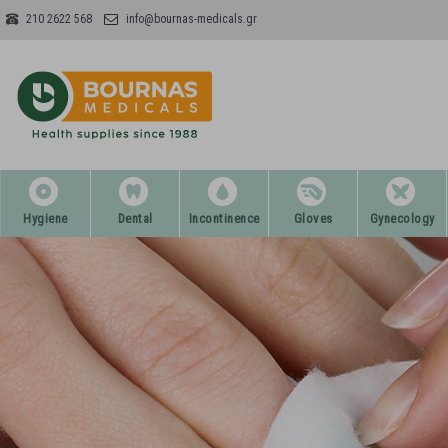
210 2622 568
info@bournas-medicals.gr
Hygiene
Dental
Incontinence
Gloves
Gynecology