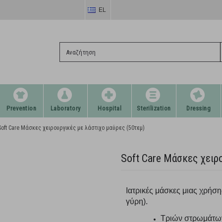
EL
Prevention
Laboratory
Hospital
Sterilization
Dressing
Soft Care Μάσκες χειρουργικές με λάστιχο μαύρες (50τεμ)
Soft Care Μάσκες χειρ
Ιατρικές μάσκες μιας χρήση
γύρη).
Τριών στρωμάτων