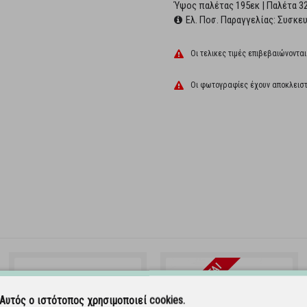
Ύψος παλέτας 195εκ | Παλέτα 32
Ελ. Ποσ. Παραγγελίας: Συσκε
Οι τελικες τιμές επιβεβαιώνονται
Οι φωτογραφίες έχουν αποκλειστ
AΝΑΜΈΝΕΤΑΙ
Αυτός ο ιστότοπος χρησιμοποιεί cookies.