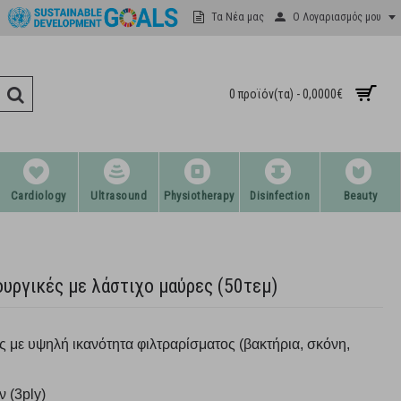
Ο Λογαριασμός μου
Τα Νέα μας
0 προϊόν(τα) - 0,0000€
Cardiology
Ultrasound
Physiotherapy
Disinfection
Beauty
ουργικές με λάστιχο μαύρες (50τεμ)
ς με υψηλή ικανότητα φιλτραρίσματος (βακτήρια, σκόνη,
 (3ply)