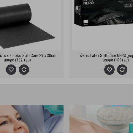
έτα σε ρολό Soft Care 29 x 38cm
Γάντια Latex Soft Care NERO χω
μαύρη (132 τεμ)
μαύρα (100τεμ)