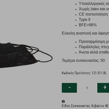
Υποαλλεργικές α
Χωρίς latex και υ
CE πιστοποίηση
Type II
ΒFE>98%
Εύκολη αναπνοή και άψογ
Προσαρμόσιμη μ
Παράλληλες πτυχ
Άνετα αλλά σταθε
Τεμάχια συσκευασίας: 50
Κωδικός Προϊόντος:
121.011.BL
-
+
Είδος Συσκευασίας: Κιβώτιο 40 σ