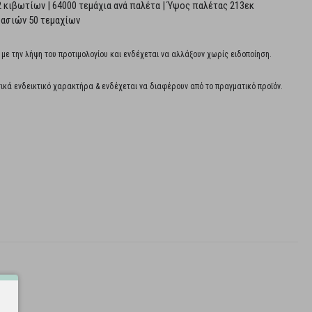
 κιβωτίων | 64000 τεμάχια ανά παλέτα | Ύψος παλέτας 213εκ
υασιών 50 τεμαχίων
 με την λήψη του προτιμολογίου και ενδέχεται να αλλάξουν χωρίς ειδοποίηση.
ικά ενδεικτικό χαρακτήρα & ενδέχεται να διαφέρoυν από το πραγματικό προϊόν.