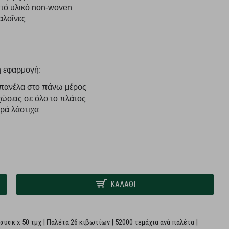
πό υλικό non-woven
αλοΐνες
η εφαρμογή:
πανέλα στο πάνω μέρος
ώσεις σε όλο το πλάτος
ρά λάστιχα
ΚΑΛΆΘΙ
υσκ x 50 τμχ | Παλέτα 26 κιβωτίων | 52000 τεμάχια ανά παλέτα |