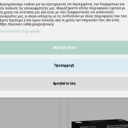
Χρησιμοποιούμε cookies για την εξατομίκευση του περιεχομένου, των διαφημίσεων και
την ανάλυση της επισκεψιμότητάς μας. Μοιραζόμαστε επίσης πληροφορίες σχετικά με
τη χρήση του ιστότοπού μας από εσάς με τους διαφημιστικούς και αναλυτικούς
συνεργάτες μας, οι οποίοι ενδέχεται να τις συνδυάσουν με άλλες πληροφορίες που τους
έχετε παράσχει ή που έχουν συλλέξει από τη χρήση των υπηρεσιών τους από εσάς.
https://business.safety.google/privacy/
Περισσότερες πληροφορίες
Γάντια Latex Soft Care NERO
Προσωπίδα προστασίας
χωρίς πούδρα - μαύρα
(100τεμ)
Αποδοχή όλων
Προσαρμογή
Αρνηθείτε όλα