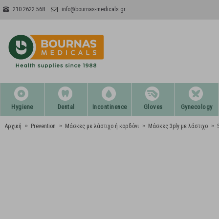
210 2622 568
info@bournas-medicals.gr
Hygiene
Dental
Incontinence
Gloves
Gynecology
Αρχική
Prevention
Μάσκες με λάστιχο ή κορδόνι
Μάσκες 3ply με λάστιχο