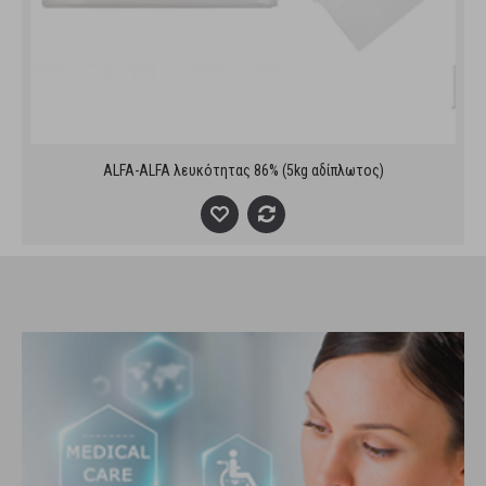
ALFA-ALFA λευκότητας 86% (5kg αδίπλωτος)