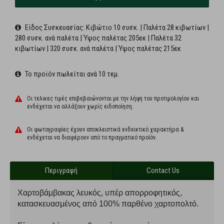
Είδος Συσκευασίας: Κιβώτιο 10 συσκ. | Παλέτα 28 κιβωτίων |
280 συσκ. ανά παλέτα | Ύψος παλέτας 205εκ | Παλέτα 32
κιβωτίων | 320 συσκ. ανά παλέτα | Ύψος παλέτας 215εκ
Το προϊόν πωλείται ανά 10 τεμ.
Οι τελικες τιμές επιβεβαιώνονται με την λήψη του προτιμολογίου και
ενδέχεται να αλλάξουν χωρίς ειδοποίηση.
Οι φωτογραφίες έχουν αποκλειστικά ενδεικτικό χαρακτήρα &
ενδέχεται να διαφέρoυν από το πραγματικό προϊόν.
Περιγραφή
Contact Us
Χαρτοβάμβακας λευκός, υπέρ απορροφητικός,
κατασκευασμένος από 100% παρθένο χαρτοπολτό.