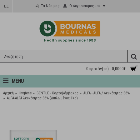
Ο Λογαριασμός μου
Τα Νέα μας
EL
0 προϊόν(τα) - 0,0000€
MENU
Αρχική
Hygiene
GENTLE - Χαρτοβάμβακας
ALFA - ALFA / Λευκότητας 86%
ALFA-ALFA λευκότητας 86% (Διπλωμένος 1kg)