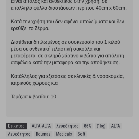
Είναι απαλός και ανθεκτικός στην χρήση, σε
επάλληλα φύλλα διαστάσεων περίπου 40cm x 60cm .
Κατά την χρήση τoυ δεν αφήνει υπολείμματα και δεν
ερεθίζει το δέρμα.
Διατίθεται διπλωμένος σε συσκευασία του 1 κιλού
μέσα σε ανθεκτική πλαστική σακούλα και
μεταφέρεται σε σκληρό χάρτινο κιβώτιο για απόλυτη
ασφάλεια κατά την μεταφορά και την αποθήκευση.
Κατάλληλος για εξετάσεις σε κλινικές & νοσοκομεία,
ιατρικούς χώρους κ.α
Τεμάχια κιβωτίου: 10
Ετικέτες:
ALFA-ALFA
,
λευκότητας
,
86%
,
(1kg)
,
ALFA
,
Λευκότητας
,
Bournas
,
Medicals
,
Soft