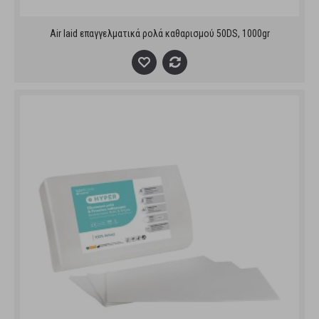
Air laid επαγγελματικά ρολά καθαρισμού 50DS, 1000gr