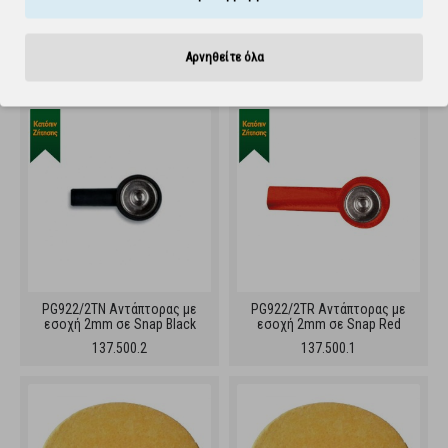
PG479/32W Ηλεκτρόδια
PG901/2 Ηλεκτρόδια
στρογγυλά με καλώδιο -
σιλικόνης σε ταινία - εσοχή
32mm
2mm (10 μέτρα)
Αρνηθείτε όλα
137.004.32
137.007
PG922/2TN Αντάπτορας με
PG922/2TR Αντάπτορας με
εσοχή 2mm σε Snap Black
εσοχή 2mm σε Snap Red
137.500.2
137.500.1