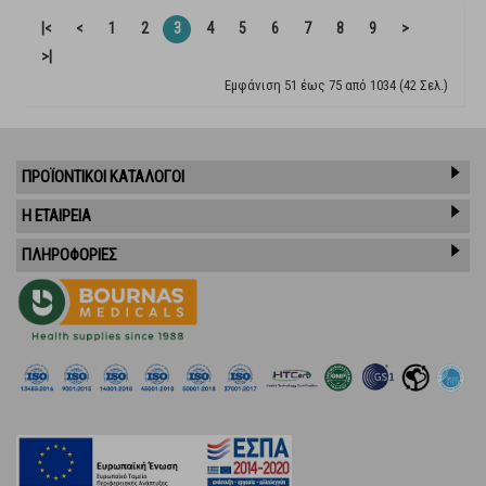
|<
<
1
2
3
4
5
6
7
8
9
>
>|
Εμφάνιση 51 έως 75 από 1034 (42 Σελ.)
ΠΡΟΪΌΝΤΙΚΟΊ ΚΑΤΆΛΟΓΟΙ
Η ΕΤΑΙΡΕΙΑ
ΠΛΗΡΟΦΟΡΙΕΣ