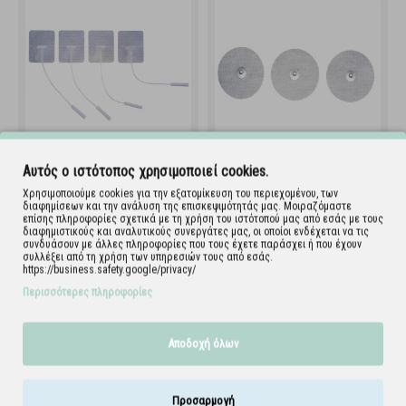
Αυτός ο ιστότοπος χρησιμοποιεί cookies.
PG470W Ηλεκτρόδια με
PG479/32 Ηλεκτρόδια
καλώδιο - 35mm x 45mm
στρογγυλά με clip - 32mm
Χρησιμοποιούμε cookies για την εξατομίκευση του περιεχομένου, των
διαφημίσεων και την ανάλυση της επισκεψιμότητάς μας. Μοιραζόμαστε
137.006.1
137.003.32
επίσης πληροφορίες σχετικά με τη χρήση του ιστότοπού μας από εσάς με τους
διαφημιστικούς και αναλυτικούς συνεργάτες μας, οι οποίοι ενδέχεται να τις
συνδυάσουν με άλλες πληροφορίες που τους έχετε παράσχει ή που έχουν
συλλέξει από τη χρήση των υπηρεσιών τους από εσάς.
https://business.safety.google/privacy/
Περισσότερες πληροφορίες
Αποδοχή όλων
Προσαρμογή