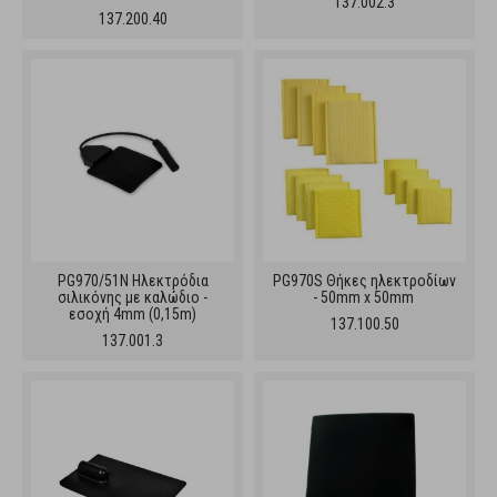
137.002.3
137.200.40
PG970/51N Ηλεκτρόδια
PG970S Θήκες ηλεκτροδίων
σιλικόνης με καλώδιο -
- 50mm x 50mm
εσοχή 4mm (0,15m)
137.100.50
137.001.3